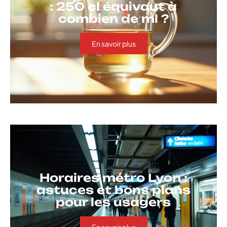
: 250 cl équivaut à
combien de ml ?
En savoir plus
Horaires métro Lyon :
astuces et bons plans
pour les usagers
En savoir plus