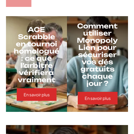
Comment
ACE
utiliser
Scrabble
Monopoly
en tournoi
Lien pour
homologué
sécuriser
: ce que
vos dés
l’arbitre
gratuits
vérifiera
chaque
vraiment
jour ?
En savoir plus
En savoir plus