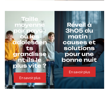
Taille
moyenne
Réveil à
par pays :
3h05 du
où les
matin :
adolescen
causes et
ts
solutions
grandisse
pour une
nt-ils le
bonne nuit
plus vite ?
En savoir plus
En savoir plus