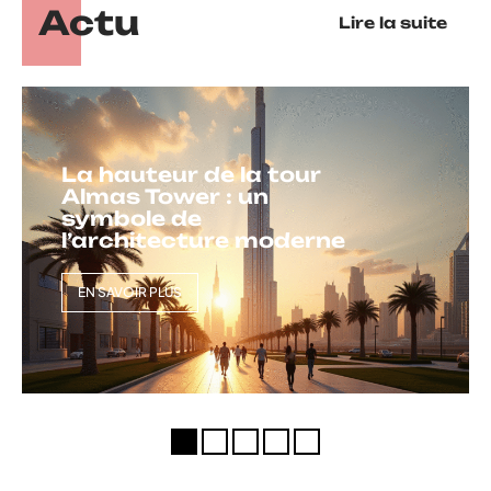
Actu
Lire la suite
La hauteur de la tour
Almas Tower : un
symbole de
l’architecture moderne
EN SAVOIR PLUS