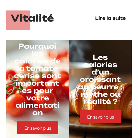
Vitalité
Lire la suite
Pourquoi
les
Les
calories de
calories
la tomate
d’un
cerise sont
croissant
important
au beurre :
es pour
mythe ou
votre
réalité ?
alimentati
on
En savoir plus
En savoir plus