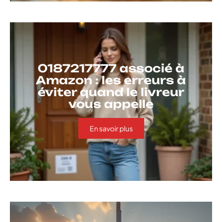
0187217777 associé à
Amazon : les erreurs à
éviter quand le livreur
vous appelle
En savoir plus