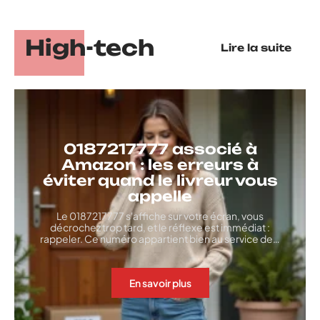
High-tech
Lire la suite
0187217777 associé à
Amazon : les erreurs à
éviter quand le livreur vous
appelle
Le 0187217777 s'affiche sur votre écran, vous
décrochez trop tard, et le réflexe est immédiat :
rappeler. Ce numéro appartient bien au service de
…
En savoir plus