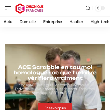
Actu
Domicile
Entreprise
Habiter
High-tech
ACE Scrabble en tournoi
homologué : ce que l’arbitre
vérifiera vraiment
On pose ACE sur la grille, on compte ses points, et
l'adversaire lève la main pour contester. En tournoi
homologué FFSc ou FISF, la
…
En savoir plus