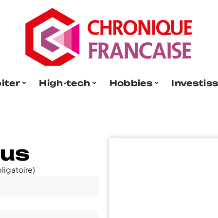
iter
High-tech
Hobbies
Investis
ous
ligatoire)