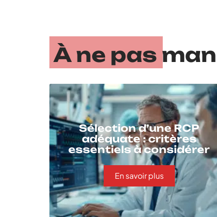
À ne pas ma
Sélection d’une RCP
adéquate : critères
essentiels à considérer
En savoir plus