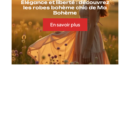
Élégance et liberté : découvrez
les robes bohème chic de Ma
Bohème
En savoir plus
Contact
Mentions Légales
Sitemap
© 2025 | chroniquefrancaise.fr