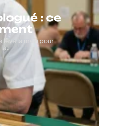
logué : ce
aiment
e lève la main pour
 la
…