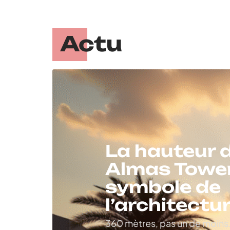
Actu
La hauteur d
Almas Tower
symbole de
l’architect
360 mètres, pas un de moins. V