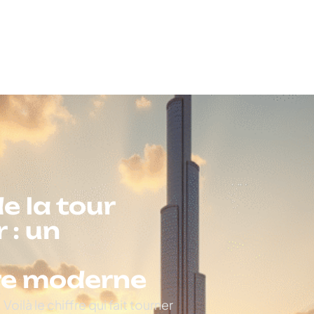
e la tour
 : un
ure moderne
oilà le chiffre qui fait tourner