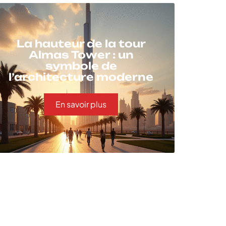
La hauteur de la tour
Almas Tower : un
symbole de
l’architecture moderne
En savoir plus