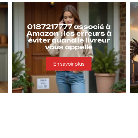
0187217777 associé à
Amazon : les erreurs à
éviter quand le livreur
vous appelle
En savoir plus