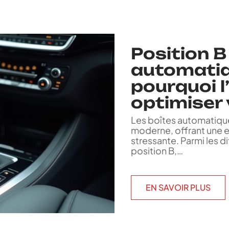
Position B
automatiq
pourquoi l’
optimiser
Les boîtes automatique
moderne, offrant une e
stressante. Parmi les d
position B,
…
EN SAVOIR PLUS