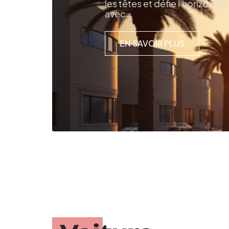
les têtes et défie l'horizon d
avec
…
EN SAVOIR PLUS