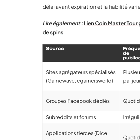
délai avant expiration et la fiabilité vari
Lire également :
Lien Coin Master Tour
de spins
Source
Fréqu
de
public
Sites agrégateurs spécialisés
Plusieu
(Gamewave, egamersworld)
par jou
Groupes Facebook dédiés
Quotid
Subreddits et forums
Irrégul
Applications tierces (Dice
Quotid