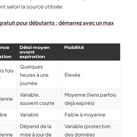
ent selon la source utilisée.
 gratuit pour débutants : démarrez avec un max
ence
Délai moyen
Fiabilité
avant
ation
expiration
Quelques
rs fois
heures à une
Élevée
r
journée
Variable,
Moyenne (liens parfois
ienne
souvent courte
déjà expirés)
ière
Variable
Faible à moyenne
Dépend de la
Variable (protection
ienne
mise à jour de
des données