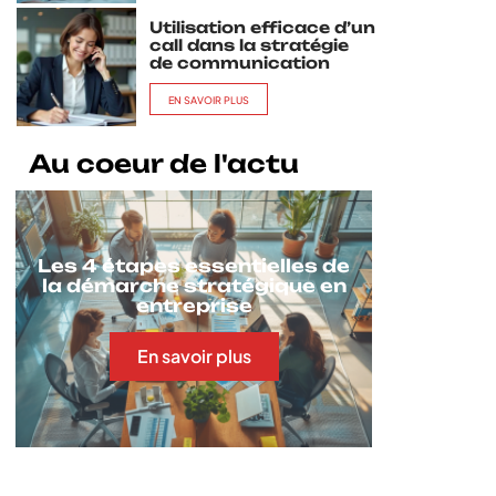
Utilisation efficace d’un
call dans la stratégie
de communication
EN SAVOIR PLUS
Au coeur de l'actu
Les 4 étapes essentielles de
la démarche stratégique en
entreprise
En savoir plus