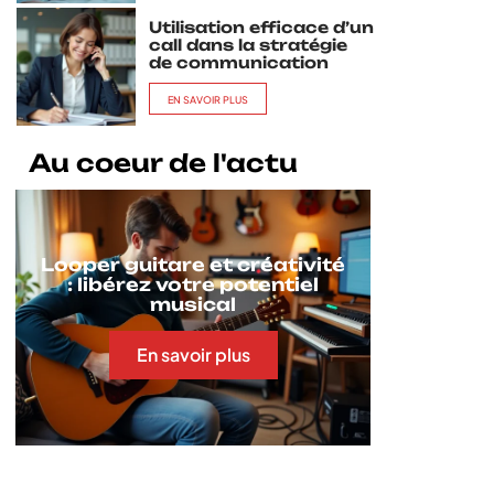
Utilisation efficace d’un
call dans la stratégie
de communication
EN SAVOIR PLUS
Au coeur de l'actu
Looper guitare et créativité
: libérez votre potentiel
musical
En savoir plus