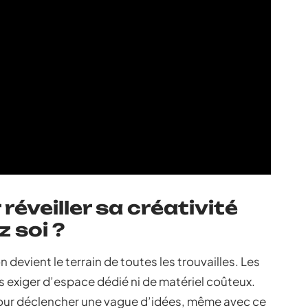
réveiller sa créativité
z soi ?
 devient le terrain de toutes les trouvailles. Les
s exiger d’espace dédié ni de matériel coûteux.
pour déclencher une vague d’idées, même avec ce