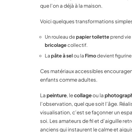
que l’on a déjà à la maison.
Voici quelques transformations simples q
Un rouleau de
papier toilette
prend vie
bricolage
collectif.
La
pâte à sel
ou la
Fimo
devient figurine,
Ces matériaux accessibles encouragent
enfants comme adultes.
La
peinture
, le
collage
ou la
photograp
l’observation, quel que soit l’âge. Réal
visualisation, c’est se façonner un esp
soi. Les amateurs de fil et d’aiguille re
anciens qui instaurent le calme et aigui