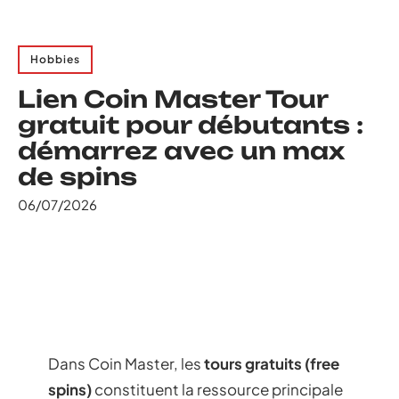
Hobbies
Lien Coin Master Tour
gratuit pour débutants :
démarrez avec un max
de spins
06/07/2026
Dans Coin Master, les
tours gratuits (free
spins)
constituent la ressource principale