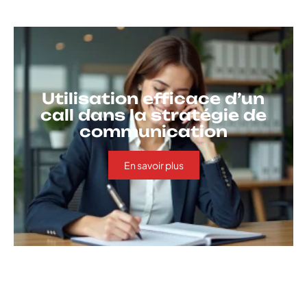
Utilisation efficace d’un
call dans la stratégie de
communication
En savoir plus