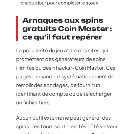
chaque jour pour compléter le stock
Arnaques aux spins
gratuits Coin Master :
ce qu’il faut repérer
La popularité du jeu attire des sites qui
promettent des générateurs de spins
illimités ou des « hacks » Coin Master. Ces
pages demandent systématiquement de
remplir des sondages, de fournir un
identifiant de compte ou de télécharger
un fichier tiers.
Aucun outil externe ne peut générer des
spins. Les tours sont crédités côté serveur