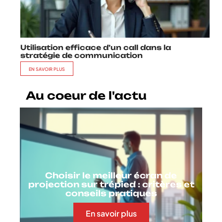
Utilisation efficace d’un call dans la
stratégie de communication
EN SAVOIR PLUS
Au coeur de l'actu
Choisir le meilleur écran de
projection sur trépied : critères et
conseils pratiques
En savoir plus