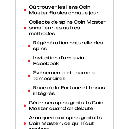
Où trouver les liens Coin
Master fiables chaque jour
Collecte de spins Coin Master
sans lien : les autres
méthodes
Régénération naturelle des
spins
Invitation d’amis via
Facebook
Événements et tournois
temporaires
Roue de la Fortune et bonus
intégrés
Gérer ses spins gratuits Coin
Master quand on débute
Arnaques aux spins gratuits
Coin Master : ce qu’il faut