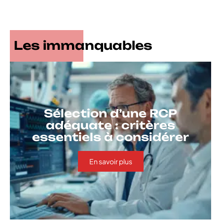
Les immanquables
Sélection d’une RCP
adéquate : critères
essentiels à considérer
En savoir plus