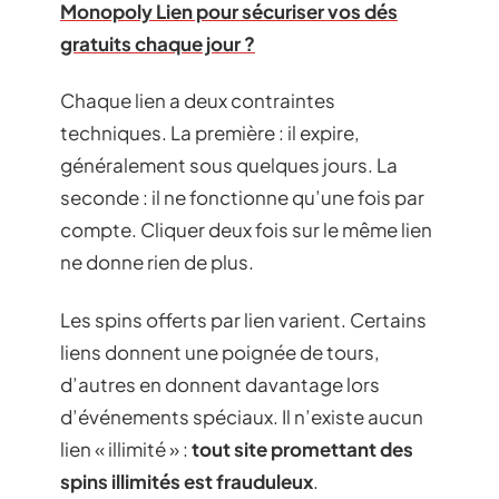
Monopoly Lien pour sécuriser vos dés
gratuits chaque jour ?
Chaque lien a deux contraintes
techniques. La première : il expire,
généralement sous quelques jours. La
seconde : il ne fonctionne qu’une fois par
compte. Cliquer deux fois sur le même lien
ne donne rien de plus.
Les spins offerts par lien varient. Certains
liens donnent une poignée de tours,
d’autres en donnent davantage lors
d’événements spéciaux. Il n’existe aucun
lien « illimité » :
tout site promettant des
spins illimités est frauduleux
.