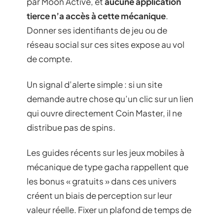
par Moon Active, et
aucune application
tierce n’a accès à cette mécanique
.
Donner ses identifiants de jeu ou de
réseau social sur ces sites expose au vol
de compte.
Un signal d’alerte simple : si un site
demande autre chose qu’un clic sur un lien
qui ouvre directement Coin Master, il ne
distribue pas de spins.
Les guides récents sur les jeux mobiles à
mécanique de type gacha rappellent que
les bonus « gratuits » dans ces univers
créent un biais de perception sur leur
valeur réelle. Fixer un plafond de temps de